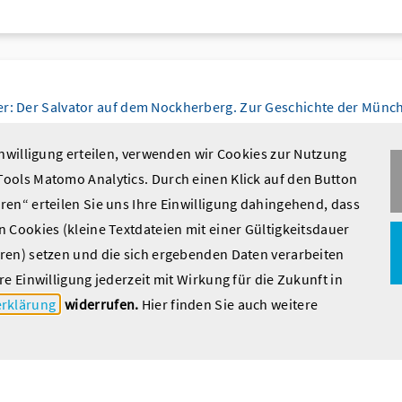
er: Der Salvator auf dem Nockherberg. Zur Geschichte der Münc
Veröffentlichungen des Bayerischen Wirtschaftsarchivs 6)
inwilligung erteilen, verwenden wir Cookies zur Nutzung
304 S., 220 Abb., geb.
ools Matomo Analytics. Durch einen Klick auf den Button
en“ erteilen Sie uns Ihre Einwilligung dahingehend, dass
6222-365-7
 Cookies (kleine Textdateien mit einer Gültigkeitsdauer
ren) setzen und die sich ergebenden Daten verarbeiten
re Einwilligung jederzeit mit Wirkung für die Zukunft in
rklärung
widerrufen.
Hier finden Sie auch weitere