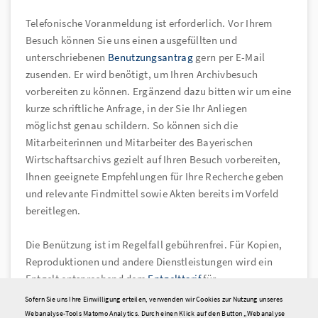
Telefonische Voranmeldung ist erforderlich. Vor Ihrem
Besuch können Sie uns einen ausgefüllten und
unterschriebenen
Benutzungsantrag
gern per E-Mail
zusenden. Er wird benötigt, um Ihren Archivbesuch
vorbereiten zu können. Ergänzend dazu bitten wir um eine
kurze schriftliche Anfrage, in der Sie Ihr Anliegen
möglichst genau schildern. So können sich die
Mitarbeiterinnen und Mitarbeiter des Bayerischen
Wirtschaftsarchivs gezielt auf Ihren Besuch vorbereiten,
Ihnen geeignete Empfehlungen für Ihre Recherche geben
und relevante Findmittel sowie Akten bereits im Vorfeld
bereitlegen.
Die Benützung ist im Regelfall gebührenfrei. Für Kopien,
Reproduktionen und andere Dienstleistungen wird ein
Entgelt entsprechend dem
Entgelttarif
für
Dienstleistungen des BWA erhoben.
Sofern Sie uns Ihre Einwilligung erteilen, verwenden wir Cookies zur Nutzung unseres
Webanalyse-Tools Matomo Analytics. Durch einen Klick auf den Button „Webanalyse