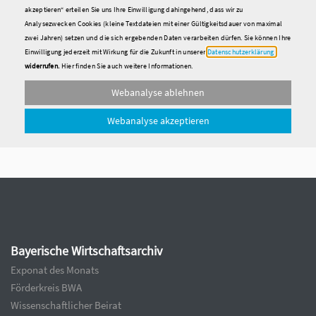
akzeptieren“ erteilen Sie uns Ihre Einwilligung dahingehend, dass wir zu
Analysezwecken Cookies (kleine Textdateien mit einer Gültigkeitsdauer von maximal
zwei Jahren) setzen und die sich ergebenden Daten verarbeiten dürfen. Sie können Ihre
Einwilligung jederzeit mit Wirkung für die Zukunft in unserer
Datenschutzerklärung
widerrufen.
Hier finden Sie auch weitere Informationen.
Webanalyse ablehnen
Webanalyse akzeptieren
Bayerische Wirtschaftsarchiv
Exponat des Monats
Förderkreis BWA
Wissenschaftlicher Beirat