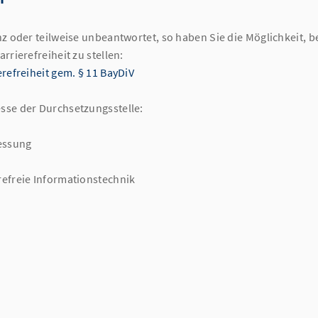
z oder teilweise unbeantwortet, so haben Sie die Möglichkeit, b
rierefreiheit zu stellen:
refreiheit gem. § 11 BayDiV
sse der Durchsetzungsstelle:
messung
efreie Informationstechnik