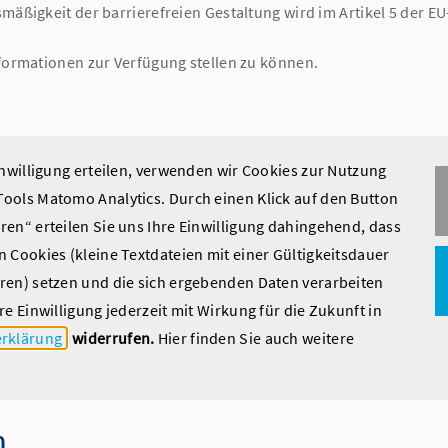
äßigkeit der barrierefreien Gestaltung wird im Artikel 5 der EU
nformationen zur Verfügung stellen zu können.
inwilligung erteilen, verwenden wir Cookies zur Nutzung
nhalten von weltweit-erfolgreich.de aufgefallen? Haben Sie Fra
ools Matomo Analytics. Durch einen Klick auf den Button
ind? Dann können Sie sich gerne bei uns melden unter
info(at)bih
en“ erteilen Sie uns Ihre Einwilligung dahingehend, dass
 Cookies (kleine Textdateien mit einer Gültigkeitsdauer
d die Bearbeitung der im Rahmen des Feedback-Mechanismus eing
ren) setzen und die sich ergebenden Daten verarbeiten
re Einwilligung jederzeit mit Wirkung für die Zukunft in
rklärung
widerrufen.
Hier finden Sie auch weitere
n