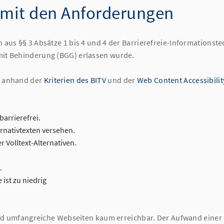
t mit den Anforderungen
 aus §§ 3 Absätze 1 bis 4 und 4 der Barrierefreie-Informationst
mit Behinderung (BGG) erlassen wurde.
g anhand der
Kriterien des BITV
und der
Web Content Accessibilit
barrierefrei.
ernativtexten versehen.
 Volltext-Alternativen.
.
ist zu niedrig
 und umfangreiche Webseiten kaum erreichbar. Der Aufwand einer Um