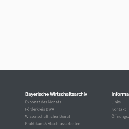
Bayerische Wirtschaftsarchiv
Informa
Exponat des Monats
Links
Förderkreis BWA
Kontakt
Wissenschaftlicher Beirat
Öffnungsz
Praktikum & Abschlussarbeiten