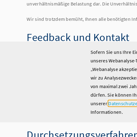
unverhältnismäßige Belastung dar. Die Unverhältnism
Wir sind trotzdem bemüht, Ihnen alle benötigten I
Feedback und Kontakt
Sofern Sie uns Ihre E
Sind Ihnen Mängel beim barrierefreien Zugang zu I
unseres Webanalyse-T
Informationen, die nicht barrierefrei dargestellt s
„Webanalyse akzeptier
wir zu Analysezwecken
Zuständig für die barrierefreie Zugänglichkeit un
von maximal zwei Jah
BIHK Service GmbH
dürfen. Sie können Ih
Max-Joseph-Straße 2
unserer
Datenschutze
80333 München
Informationen.
info(at)bihk.de
Durchsetzungsverfahre