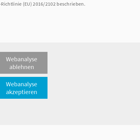
-Richtlinie (EU) 2016/2102 beschrieben.
gen zum Thema Barrierefreiheit? Oder benötigen Sie
Webanalyse
k.de
.
ablehnen
ehenden Mitteilungen ist:
Webanalyse
akzeptieren